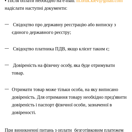
• Після оплати необхідно на e-mail:
m.bruk.kiev@gmail.com
надіслати наступні документи:
Свідоцтво про державну реєстрацію або виписку з
єдиного державного реєстру;
Свідоцтво платника ПДВ, якщо клієнт таким є;
Довіреність на фізичну особу, яка буде отримувати
товар.
Отримати товар може тільки особа, на як
у
виписано
довіреність. Для отримання товару необхідно пред'явити
довіреність і паспорт фізичної особи, зазначено
ї
в
довіреності.
При виникненні питань
з
оплат
и
безготівковим платежем