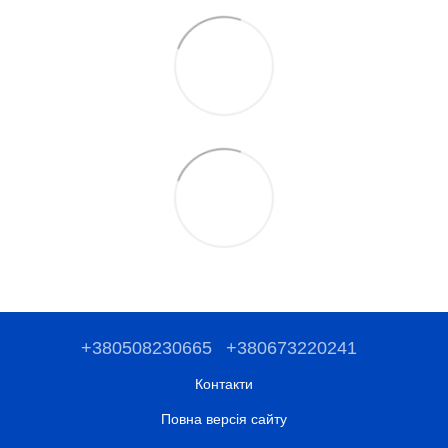
+380508230665
+380673220241
Контакти
Повна версія сайту