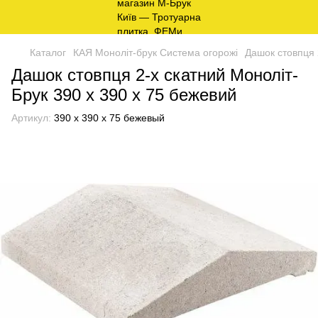
Каталог
КАЯ Моноліт-брук Система огорожі
Дашок стовпця 
Дашок стовпця 2-х скатний Моноліт-
Брук 390 х 390 х 75 бежевий
Артикул:
390 х 390 х 75 бежевый