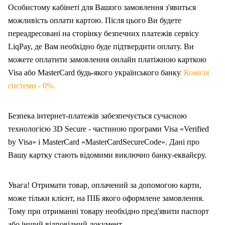
Особистому кабінеті для Вашого замовлення з'явиться
можливість оплати картою. Після цього Ви будете
переадресовані на сторінку безпечних платежів сервісу
LiqPay, де Вам необхідно буде підтвердити оплату. Ви
можете оплатити замовлення онлайн платіжною карткою
Visa або MasterCard будь-якого українського банку
. Комісія
системи - 0%.
Безпека інтернет-платежів забезпечується сучасною
технологією 3D Secure - частиною програми Visa «Verified
by Visa» і MasterCard «MasterCardSecureCode». Дані про
Вашу карт
ку
стають відомими виключно банку-еквайєру.
Увага! Отримати товар, оплачений за допомогою карти,
може тільки клієнт, на ПІБ якого оформлен
е
замовлення.
Тому при отриманні товару необхідно пред'явити паспорт
або інший відповідний документ.