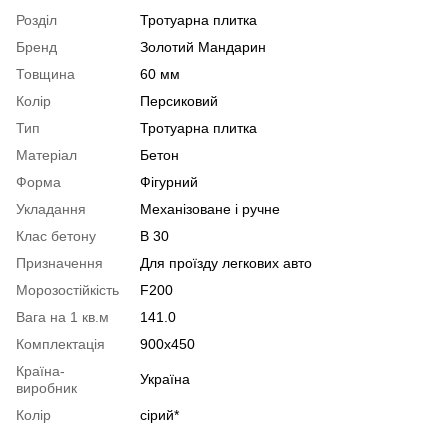
Розділ
Тротуарна плитка
Бренд
Золотий Мандарин
Товщина
60 мм
Колір
Персиковий
Тип
Тротуарна плитка
Матеріал
Бетон
Форма
Фігурний
Укладання
Механізоване і ручне
Клас бетону
В 30
Призначення
Для проїзду легкових авто
Морозостійкість
F200
Вага на 1 кв.м
141.0
Комплектація
900х450
Країна-
Україна
виробник
Колір
сірий*