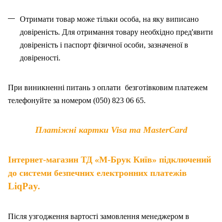
Отримати товар може тільки особа, на як
у
виписано
довіреність. Для отримання товару необхідно пред'явити
довіреність і паспорт фізичної особи, зазначено
ї
в
довіреності.
При виникненні питань
з
оплат
и
безготівковим платежем
телефонуйте за номером (050) 823 06 65.
Платіжні картки Visa та MasterCard
Інтернет-магазин ТД «М-Брук Київ» підключений
до системи безпечних електронних платежів
LiqPay.
Після узгодження вартості замовлення менеджером в