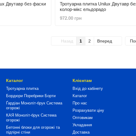
lux Двутавр без фаски
Тротуарна плитка Unilux Двутавр бе
колор-мікс ельдорадо
972.00 грн
Назад
1
2
Вперед
По
Каталог
Клієнтам
Тротуарна плитка
Вхід до кабінету
Бордюри Поребрики Борти
Каталог
Ґардіан Моноліт-брук Система
Про нас
огорожі
Розрахувати ціну
КАЯ Моноліт-брук Система
Оптовикам
огорожі
Укладання
Бетонні блоки для огорожі та
підпірні стіни
Доставка