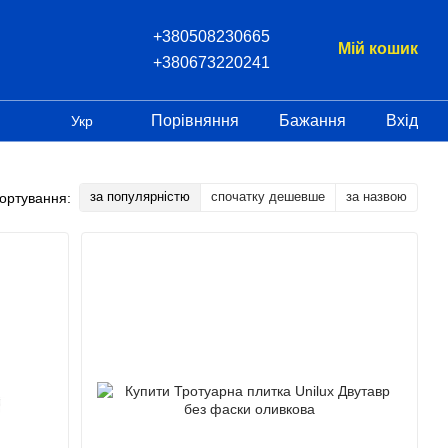
+380508230665
Мій кошик
+380673220241
Порівняння
Бажання
Вхід
Укр
за популярністю
спочатку дешевше
за назвою
ортування: