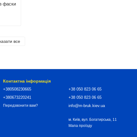
з фаски
казати все
Контактна інформація
+380508230665
+38 050 823 06 65
+380673220241
+38 050 823 06 65
info@m-bruk.kiev.ua
Передзвонити вам?
м. Київ, вул. Богатирська, 11
Мапа проїзду