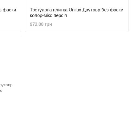
з фаски
Тротуарна плитка Unilux Двутавр без фаски
колор-мікс персія
972.00 грн