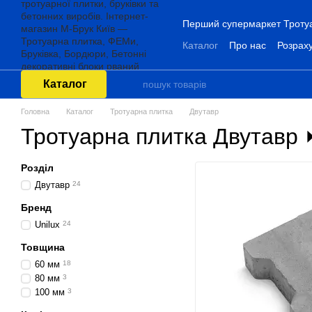
Перейти до основного контенту
Перший супермаркет Тротуар
Каталог
Про нас
Розраху
Каталог
Головна
Каталог
Тротуарна плитка
Двутавр
Тротуарна плитка Двутавр ⏩
Розділ
Двутавр
24
Бренд
Unilux
24
Товщина
60 мм
18
80 мм
3
100 мм
3