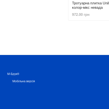
Тротуарна плитка Uni
колор-мікс невада
972.00 грн
М-Брук®
Мобільна версія