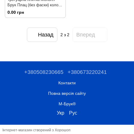
Брук Плац (без фаски) колор-
мікс базальт
0.00 грн
Назад
Вперед
2
з 2
+380508230665
+380673220241
Контакти
Повна версія сайту
М-Брук®
Укр
Рус
Інтернет-магазин створений з Хорошоп