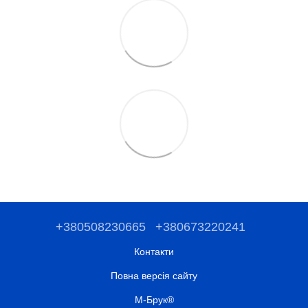
+380508230665
+380673220241
Контакти
Повна версія сайту
М-Брук®