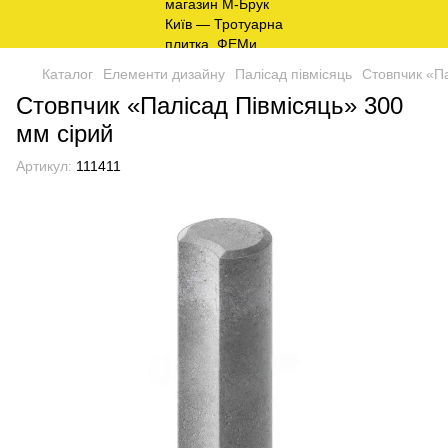
Каталог
Елементи дизайну
Палісад півмісяць
Стовпчик «Па
Стовпчик «Палісад Півмісяць» 300
мм сірий
Артикул:
111411