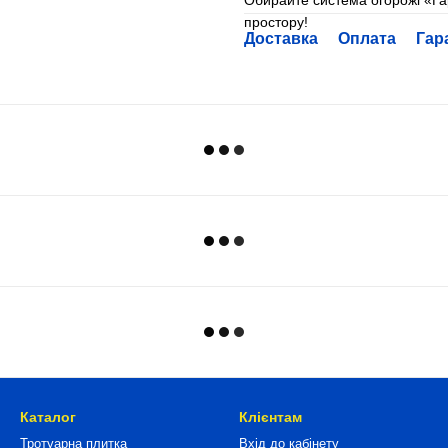
Обирайте система огорожі «Ґа
простору!
Доставка
Оплата
Гар
Каталог
Клієнтам
Тротуарна плитка
Вхід до кабінету