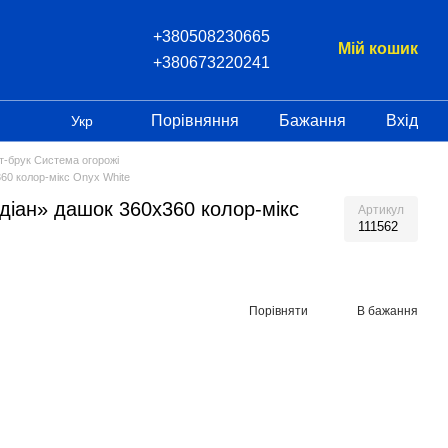
+380508230665
Мій кошик
+380673220241
Порівняння
Бажання
Вхід
Укр
т-брук Система огорожі
60 колор-мікс Onyx White
діан» дашок 360х360 колор-мікс
Артикул
111562
Порівняти
В бажання