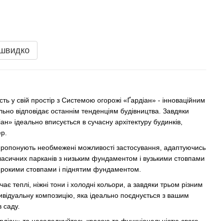
 швидко
ість у свій простір з Системою огорожі «Ґардіан» - інноваційним
ьно відповідає останнім тенденціям будівництва. Завдяки
іан» ідеально вписується в сучасну архітектуру будинків,
р.
пропонують необмежені можливості застосування, адаптуючись
д класичних парканів з низьким фундаментом і вузькими стовпами
ирокими стовпами і піднятим фундаментом.
є теплі, ніжні тони і холодні кольори, а завдяки трьом різним
ивідуальну композицію, яка ідеально поєднується з вашим
 саду.