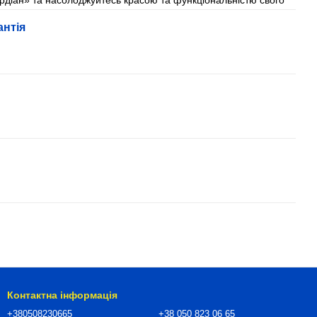
рдіан» та насолоджуйтесь красою та функціональністю свого
антія
Контактна інформація
+380508230665
+38 050 823 06 65