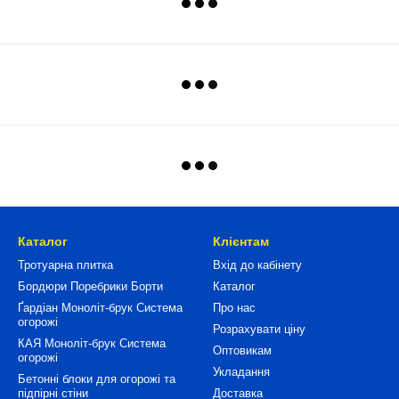
Каталог
Клієнтам
Тротуарна плитка
Вхід до кабінету
Бордюри Поребрики Борти
Каталог
Ґардіан Моноліт-брук Система
Про нас
огорожі
Розрахувати ціну
КАЯ Моноліт-брук Система
Оптовикам
огорожі
Укладання
Бетонні блоки для огорожі та
підпірні стіни
Доставка