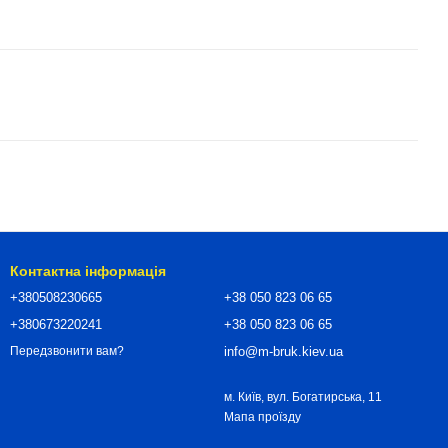
Контактна інформація
+380508230665
+38 050 823 06 65
+380673220241
+38 050 823 06 65
info@m-bruk.kiev.ua
Передзвонити вам?
м. Київ, вул. Богатирська, 11
Мапа проїзду