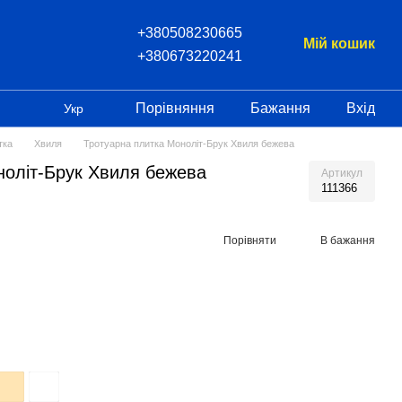
+380508230665
Мій кошик
+380673220241
Порівняння
Бажання
Вхід
Укр
тка
Хвиля
Тротуарна плитка Моноліт-Брук Хвиля бежева
ноліт-Брук Хвиля бежева
Артикул
111366
Порівняти
В бажання