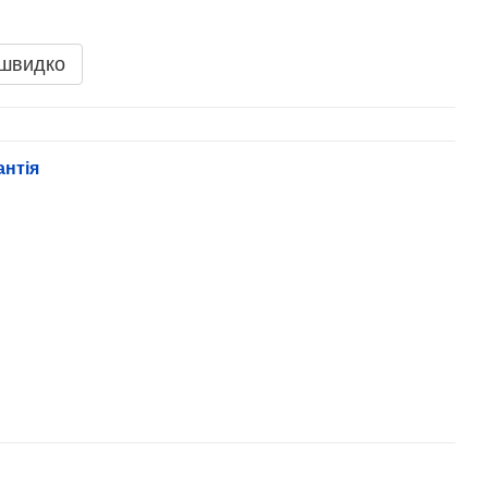
 швидко
антія