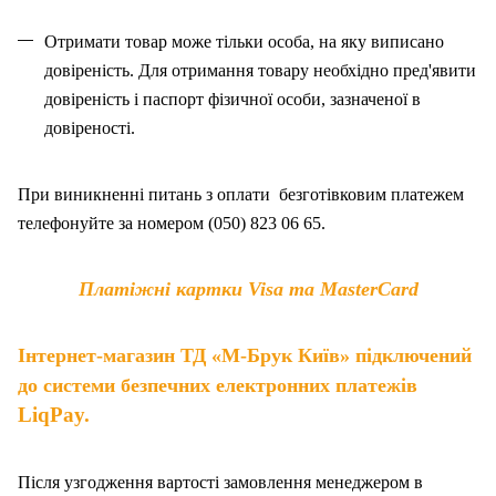
Отримати товар може тільки особа, на як
у
виписано
довіреність. Для отримання товару необхідно пред'явити
довіреність і паспорт фізичної особи, зазначено
ї
в
довіреності.
При виникненні питань
з
оплат
и
безготівковим платежем
телефонуйте за номером (050) 823 06 65.
Платіжні картки Visa та MasterCard
Інтернет-магазин ТД «М-Брук Київ» підключений
до системи безпечних електронних платежів
LiqPay.
Після узгодження вартості замовлення менеджером в