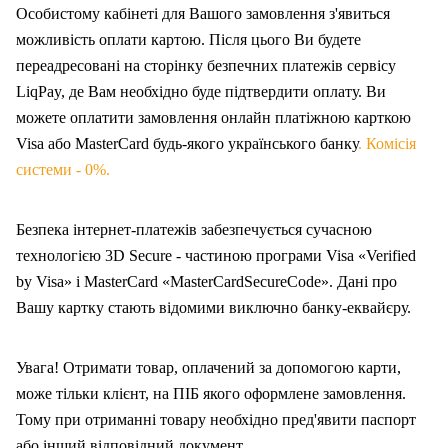
Особистому кабінеті для Вашого замовлення з'явиться
можливість оплати картою. Після цього Ви будете
переадресовані на сторінку безпечних платежів сервісу
LiqPay, де Вам необхідно буде підтвердити оплату. Ви
можете оплатити замовлення онлайн платіжною карткою
Visa або MasterCard будь-якого українського банку
. Комісія
системи - 0%.
Безпека інтернет-платежів забезпечується сучасною
технологією 3D Secure - частиною програми Visa «Verified
by Visa» і MasterCard «MasterCardSecureCode». Дані про
Вашу карт
ку
стають відомими виключно банку-еквайєру.
Увага! Отримати товар, оплачений за допомогою карти,
може тільки клієнт, на ПІБ якого оформлен
е
замовлення.
Тому при отриманні товару необхідно пред'явити паспорт
або інший відповідний документ.