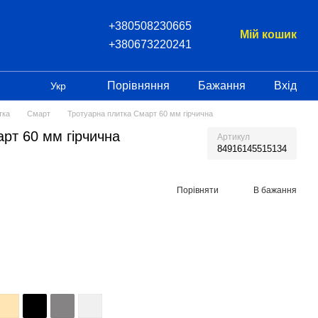
+380508230665
Мій кошик
+380673220241
Порівняння
Бажання
Вхід
Укр
тка
Смарт
Тротуарна плитка Смарт 60 мм гірчична
рт 60 мм гірчична
Артикул
84916145515134
Порівняти
В бажання