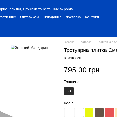
ної плитки, Бруківки та бетонних виробів
вати ціну
Оптовикам
Укладання
Доставка
Контакти
Головна
Каталог
Тротуарна пли
Тротуарна плитка Сма
В наявності
795.00 грн
Товщина
60
Колір