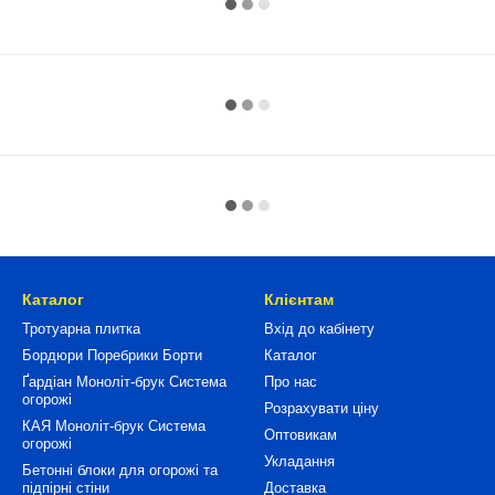
Каталог
Клієнтам
Тротуарна плитка
Вхід до кабінету
Бордюри Поребрики Борти
Каталог
Ґардіан Моноліт-брук Система
Про нас
огорожі
Розрахувати ціну
КАЯ Моноліт-брук Система
Оптовикам
огорожі
Укладання
Бетонні блоки для огорожі та
підпірні стіни
Доставка