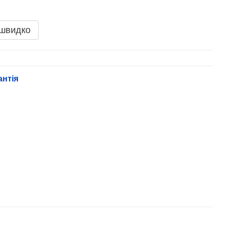
 швидко
антія