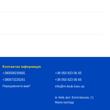
Контактна інформація
+380508230665
+38 050 823 06 65
+380673220241
+38 050 823 06 65
info@m-bruk.kiev.ua
Передзвонити вам?
м. Київ, вул. Богатирська, 11
Мапа проїзду