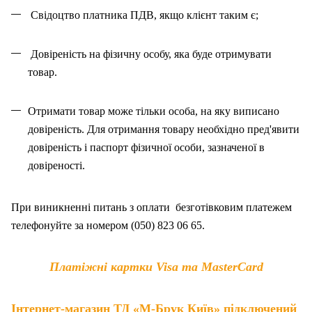
Свідоцтво платника ПДВ, якщо клієнт таким є;
Довіреність на фізичну особу, яка буде отримувати
товар.
Отримати товар може тільки особа, на як
у
виписано
довіреність. Для отримання товару необхідно пред'явити
довіреність і паспорт фізичної особи, зазначено
ї
в
довіреності.
При виникненні питань
з
оплат
и
безготівковим платежем
телефонуйте за номером (050) 823 06 65.
Платіжні картки Visa та MasterCard
Інтернет-магазин ТД «М-Брук Київ» підключений