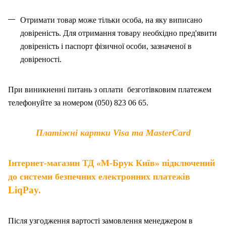
Отримати товар може тільки особа, на як
у
виписано
довіреність. Для отримання товару необхідно пред'явити
довіреність і паспорт фізичної особи, зазначено
ї
в
довіреності.
При виникненні питань
з
оплат
и
безготівковим платежем
телефонуйте за номером (050) 823 06 65.
Платіжні картки Visa та MasterCard
Інтернет-магазин ТД «М-Брук Київ» підключений
до системи безпечних електронних платежів
LiqPay.
Після узгодження вартості замовлення менеджером в