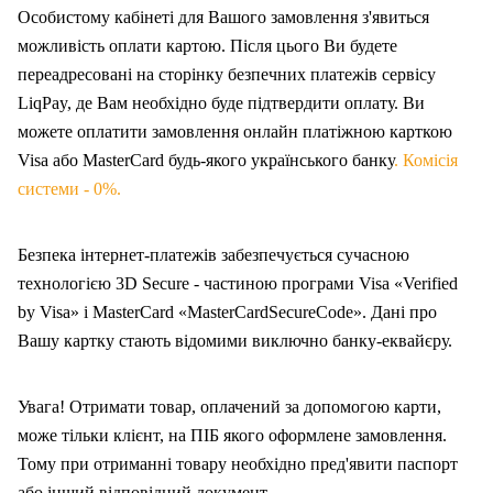
Особистому кабінеті для Вашого замовлення з'явиться
можливість оплати картою. Після цього Ви будете
переадресовані на сторінку безпечних платежів сервісу
LiqPay, де Вам необхідно буде підтвердити оплату. Ви
можете оплатити замовлення онлайн платіжною карткою
Visa або MasterCard будь-якого українського банку
. Комісія
системи - 0%.
Безпека інтернет-платежів забезпечується сучасною
технологією 3D Secure - частиною програми Visa «Verified
by Visa» і MasterCard «MasterCardSecureCode». Дані про
Вашу карт
ку
стають відомими виключно банку-еквайєру.
Увага! Отримати товар, оплачений за допомогою карти,
може тільки клієнт, на ПІБ якого оформлен
е
замовлення.
Тому при отриманні товару необхідно пред'явити паспорт
або інший відповідний документ.