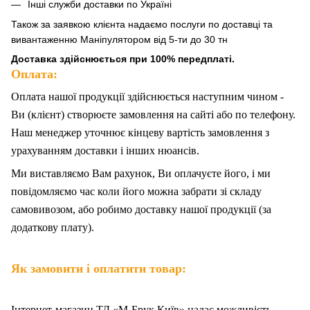
Інші служби доставки по Україні
Також за
заявкою клієнта надаємо послуги по доставці та
вивантаженню Маніпулятором від 5-ти до 30 тн
Доставка здійснюється при 100% передплаті.
Оплата:
Оплата нашої продукції здійснюється наступним чином -
Ви (клієнт) створюєте замовлення на сайті або по телефону.
Наш менеджер уточнює кінцеву вартість замовлення з
урахуванням доставки і інших нюансів.
Ми
в
иставляємо Вам рахунок,
Ви
оплачуєте
його
, і ми
повідомляємо час коли його можна забрати зі складу
самовивозом, або робимо доставку нашої продукції (за
додаткову плату).
Як замовити і оплатити товар:
Інтернет-магазин ТД «М-Брук Київ» надає можливість