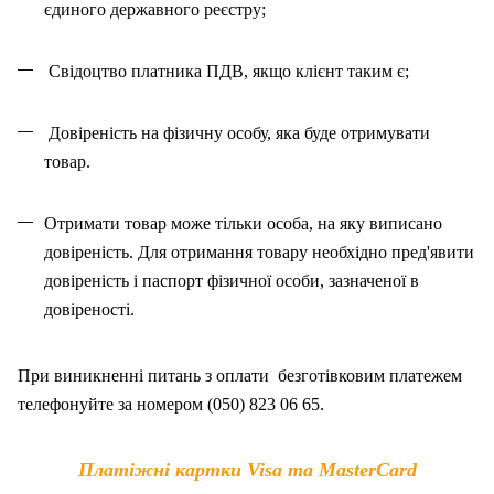
єдиного державного реєстру;
Свідоцтво платника ПДВ, якщо клієнт таким є;
Довіреність на фізичну особу, яка буде отримувати
товар.
Отримати товар може тільки особа, на як
у
виписано
довіреність. Для отримання товару необхідно пред'явити
довіреність і паспорт фізичної особи, зазначено
ї
в
довіреності.
При виникненні питань
з
оплат
и
безготівковим платежем
телефонуйте за номером (050) 823 06 65.
Платіжні картки Visa та MasterCard