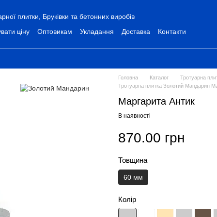
ної плитки, Бруківки та бетонних виробів
вати ціну
Оптовикам
Укладання
Доставка
Контакти
Головна
Каталог
Тротуарна пли
Тротуарна плитка Золотий Мандарин Ма
Маргарита Антик
В наявності
870.00 грн
Товщина
60 мм
Колір