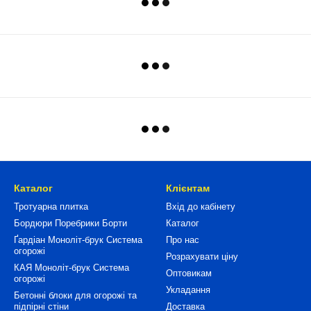
Каталог
Клієнтам
Тротуарна плитка
Вхід до кабінету
Бордюри Поребрики Борти
Каталог
Ґардіан Моноліт-брук Система
Про нас
огорожі
Розрахувати ціну
КАЯ Моноліт-брук Система
Оптовикам
огорожі
Укладання
Бетонні блоки для огорожі та
підпірні стіни
Доставка