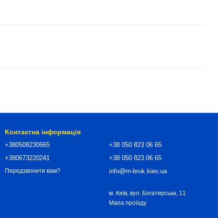
Контактна інформація
+380508230665
+38 050 823 06 65
+380673220241
+38 050 823 06 65
info@m-bruk.kiev.ua
Передзвонити вам?
м. Київ, вул. Богатирська, 11
Мапа проїзду