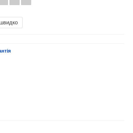
 швидко
антія