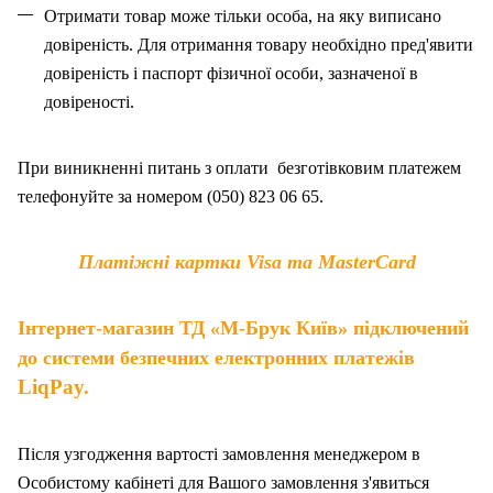
Отримати товар може тільки особа, на як
у
виписано
довіреність. Для отримання товару необхідно пред'явити
довіреність і паспорт фізичної особи, зазначено
ї
в
довіреності.
При виникненні питань
з
оплат
и
безготівковим платежем
телефонуйте за номером (050) 823 06 65.
Платіжні картки Visa та MasterCard
Інтернет-магазин ТД «М-Брук Київ» підключений
до системи безпечних електронних платежів
LiqPay.
Після узгодження вартості замовлення менеджером в
Особистому кабінеті для Вашого замовлення з'явиться