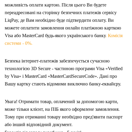
можливість оплати картою. Після цього Ви будете
переадресовані на сторінку безпечних платежів сервісу
LiqPay, де Вам необхідно буде підтвердити оплату. Ви
можете оплатити замовлення онлайн платіжною карткою
Visa або MasterCard будь-якого українського банку
. Комісія
системи - 0%.
Безпека інтернет-платежів забезпечується сучасною
технологією 3D Secure - частиною програми Visa «Verified
by Visa» і MasterCard «MasterCardSecureCode». Дані про
Вашу карт
ку
стають відомими виключно банку-еквайєру.
Увага! Отримати товар, оплачений за допомогою карти,
може тільки клієнт, на ПІБ якого оформлен
е
замовлення.
Тому при отриманні товару необхідно пред'явити паспорт
або інший відповідний документ.