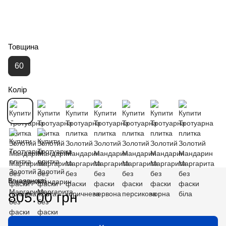
Товщина
60
Колір
В наявності
805.00 грн