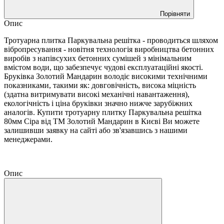
Порівняти
Опис
Тротуарна плитка Паркувальна решітка - проводиться шляхом
вібропресування - новітня технологія виробництва бетонних
виробів з напівсухих бетонних сумішей з мінімальним
вмістом води, що забезпечує чудові експлуатаційні якості.
Бруківка Золотий Мандарин володіє високими технічними
показниками, такими як: довговічність, висока міцність
(здатна витримувати високі механічні навантаження),
екологічність і ціна бруківки значно нижче зарубіжних
аналогів. Купити тротуарну плитку Паркувальна решітка
80мм Сіра від ТМ Золотий Мандарин в Києві Ви можете
залишивши заявку на сайті або зв'язавшись з нашими
менеджерами.
Опис