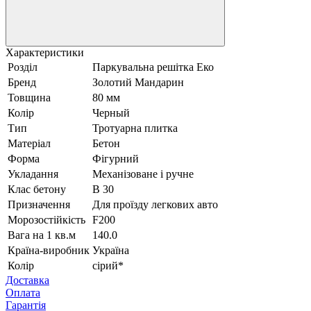
Характеристики
Розділ
Паркувальна решітка Еко
Бренд
Золотий Мандарин
Товщина
80 мм
Колір
Черный
Тип
Тротуарна плитка
Матеріал
Бетон
Форма
Фігурний
Укладання
Механізоване і ручне
Клас бетону
В 30
Призначення
Для проїзду легкових авто
Морозостійкість
F200
Вага на 1 кв.м
140.0
Країна-виробник
Україна
Колір
сірий*
Доставка
Оплата
Гарантія