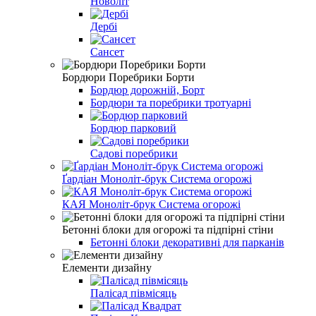
Новоліт
Дербі
Сансет
Бордюри Поребрики Борти
Бордюр дорожній, Борт
Бордюри та поребрики тротуарні
Бордюр парковий
Садові поребрики
Ґардіан Моноліт-брук Система огорожі
КАЯ Моноліт-брук Система огорожі
Бетонні блоки для огорожі та підпірні стіни
Бетонні блоки декоративні для парканів
Елементи дизайну
Палісад півмісяць