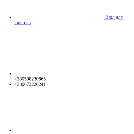
Вхід для
клієнтів
+380508230665
+380673220241