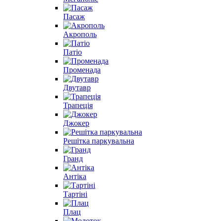
Пасаж
Акрополь
Патіо
Променада
Двутавр
Трапеція
Джокер
Решітка паркувальна
Гранд
Антіка
Тартіні
Плац