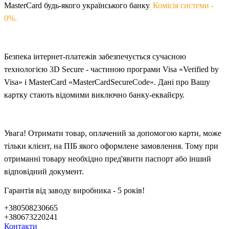
MasterCard будь-якого українського банку
. Комісія системи -
0%.
Безпека інтернет-платежів забезпечується сучасною
технологією 3D Secure - частиною програми Visa «Verified by
Visa» і MasterCard «MasterCardSecureCode». Дані про Вашу
карт
ку
стають відомими виключно банку-еквайєру.
Увага! Отримати товар, оплачений за допомогою карти, може
тільки клієнт, на ПІБ якого оформлен
е
замовлення. Тому при
отриманні товару необхідно пред'явити паспорт або інший
відповідний документ.
Гарантія від заводу виробника - 5 років!
+380508230665
+380673220241
Контакти