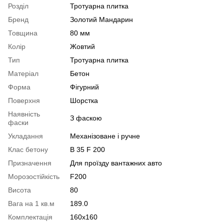
Розділ
Тротуарна плитка
Бренд
Золотий Мандарин
Товщина
80 мм
Колір
Жовтий
Тип
Тротуарна плитка
Матеріал
Бетон
Форма
Фігурний
Поверхня
Шорстка
Наявність
З фаскою
фаски
Укладання
Механізоване і ручне
Клас бетону
В 35 F 200
Призначення
Для проїзду вантажних авто
Морозостійкість
F200
Висота
80
Вага на 1 кв.м
189.0
Комплектація
160х160