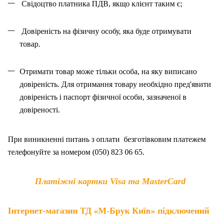
Свідоцтво платника ПДВ, якщо клієнт таким є;
Довіреність на фізичну особу, яка буде отримувати
товар.
Отримати товар може тільки особа, на як
у
виписано
довіреність. Для отримання товару необхідно пред'явити
довіреність і паспорт фізичної особи, зазначено
ї
в
довіреності.
При виникненні питань
з
оплат
и
безготівковим платежем
телефонуйте за номером (050) 823 06 65.
Платіжні картки Visa та MasterCard
Інтернет-магазин ТД «М-Брук Київ» підключений