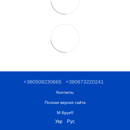
+380508230665
+380673220241
Контакты
Полная версия сайта
М-Брук®
Укр
Рус