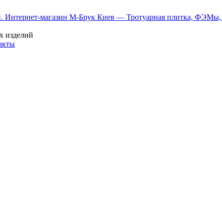
х изделий
акты