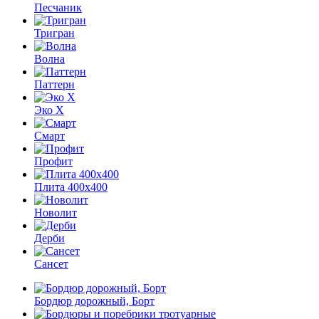
Песчаник
Тригран
Волна
Паттерн
Эко X
Смарт
Профит
Плита 400х400
Новолит
Дерби
Сансет
Бордюр дорожный, Борт