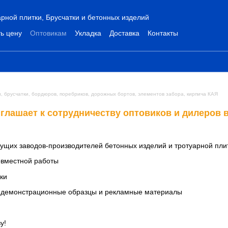
рной плитки, Брусчатки и бетонных изделий
ь цену
Оптовикам
Укладка
Доставка
Контакты
, брусчатки, бордюров, поребриков, дорожных бортов, элементов забора, кирпича КАЯ
глашает к сотрудничеству оптовиков и дилеров в
дущих заводов-производителей бетонных изделий и тротуарной пли
овместной работы
ки
 демонстрационные образцы и рекламные материалы
у!