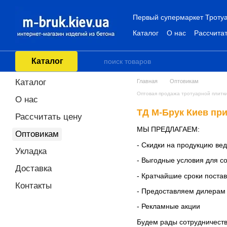
Перейти к основному контенту
Первый супермаркет Тротуа
Каталог
О нас
Рассчитат
Каталог
Каталог
Главная
Оптовикам
Оптовая продажа тротуарной плитки
О нас
ТД М-Брук Киев при
Рассчитать цену
МЫ ПРЕДЛАГАЕМ:
Оптовикам
- Скидки на продукцию ве
Укладка
- Выгодные условия для с
Доставка
- Кратчайшие сроки постав
Контакты
- Предоставляем дилерам
- Рекламные акции
Будем рады сотрудничеств