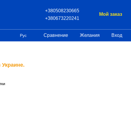
+380508230665
Мой заказ
+380673220241
Сравнение
Желания
Вход
Рус
 Украине.
тки