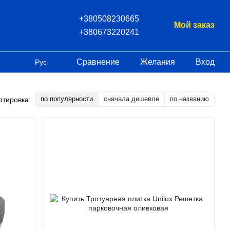
+380508230665
Мой заказ
+380673220241
Сравнение
Желания
Вход
Рус
по популярности
сначала дешевле
по названию
ртировка: