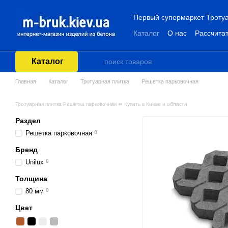
Перейти к основному контенту
Первый супермаркет Тротуа
Каталог
О нас
Рассчитат
Каталог
Главная
Каталог
Тротуарная плитка
Решетка парковочная
Тротуарная плитка Решетка парковочная ⏩ Купить в Киеве и области
Раздел
Решетка парковочная
8
Бренд
Unilux
8
Толщина
80 мм
8
Цвет