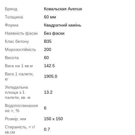
Бренд
Ковальская Avenue
Толщина
60 мм
Форма
Квадратний камінь
Наявність фаски
Без фаски
Клас бетону
B35
Морозостійкість
200
Висота
60
Вага на 1 кв.м
142.5
Вага 1 палети,
1905.0
кг
Укладальна
площа з 1
13.2
палети, кв. м
Водопоглинання
6
не >, %
Розмір, мм
150 х 150
Стираність, < г/
0.7
кв.см