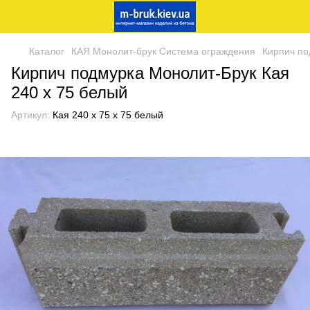
Каталог
КАЯ Монолит-брук Система ограждения
Кирпич по
Кирпич подмурка Монолит-Брук Кая
240 х 75 белый
Артикул:
Кая 240 х 75 х 75 белый