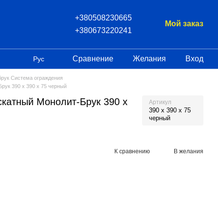
+380508230665
Мой заказ
+380673220241
Сравнение
Желания
Вход
Рус
брук Система ограждения
рук 390 х 390 х 75 черный
скатный Монолит-Брук 390 х
Артикул
390 х 390 х 75
черный
К сравнению
В желания