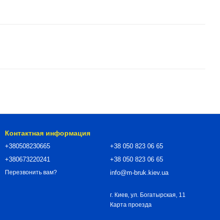
Контактная информация
+380508230665
+38 050 823 06 65
+380673220241
+38 050 823 06 65
info@m-bruk.kiev.ua
Перезвонить вам?
г. Киев, ул. Богатырская, 11
Карта проезда