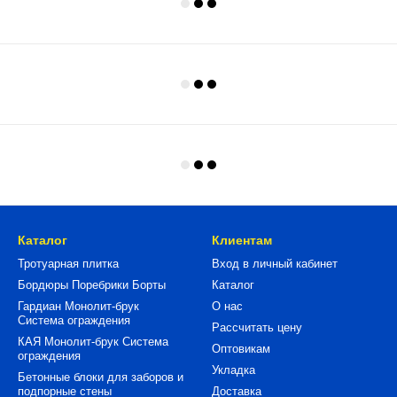
Каталог
Клиентам
Тротуарная плитка
Вход в личный кабинет
Бордюры Поребрики Борты
Каталог
Гардиан Монолит-брук
О нас
Система ограждения
Рассчитать цену
КАЯ Монолит-брук Система
Оптовикам
ограждения
Укладка
Бетонные блоки для заборов и
подпорные стены
Доставка