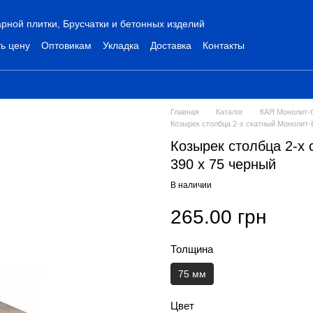
рной плитки, Брусчатки и бетонных изделий
ь цену
Оптовикам
Укладка
Доставка
Контакты
Главная
Каталог
КАЯ Монолит-
Козырек столбца 2-х скатный Монолит-Б
Козырек столбца 2-х 
390 х 75 черный
В наличии
265.00 грн
Толщина
75 мм
Цвет