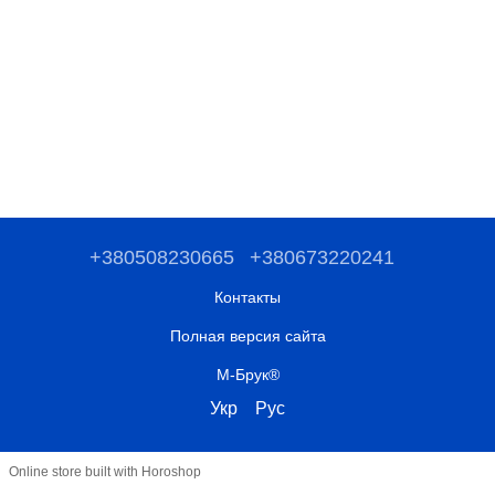
+380508230665
+380673220241
Контакты
Полная версия сайта
М-Брук®
Укр
Рус
Online store built with Horoshop