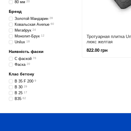
80 мм
20
Бренд
Золотой Мандарин
28
Ковальская Avenue
60
Мегабрук
24
Тротуарная плитка Un
Монолит-Брук
12
люкс желтая
Unilux
18
822.00 грн
Наявність фаски
С фаской
76
Фаска
20
Клас бетону
В 35 F 200
9
В 30
29
В 25
17
B35
62