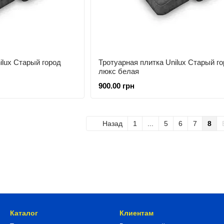
ilux Старый город
Тротуарная плитка Unilux Старый г
люкс белая
900.00 грн
Назад
1
...
5
6
7
8
Каталог
Клиентам