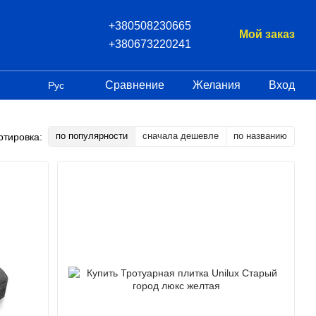
+380508230665
Мой заказ
+380673220241
Сравнение
Желания
Вход
Рус
по популярности
сначала дешевле
по названию
ртировка: