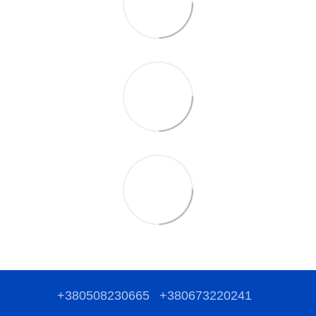
+380508230665
+380673220241