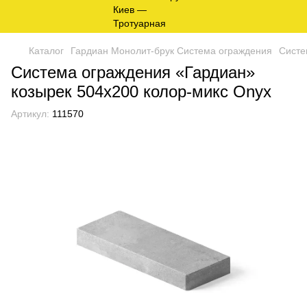
Каталог
Гардиан Монолит-брук Система ограждения
Систе
Система ограждения «Гардиан»
козырек 504х200 колор-микс Onyx
Артикул:
111570