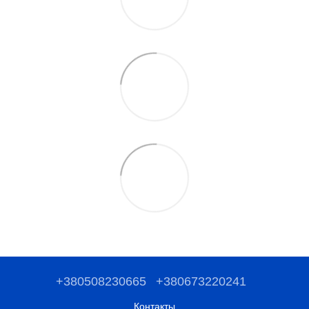
+380508230665
+380673220241
Контакты