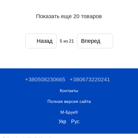
Показать еще 20 товаров
Назад
Вперед
5
из 21
+380508230665
+380673220241
Контакты
Полная версия сайта
М-Брук®
Укр
Рус