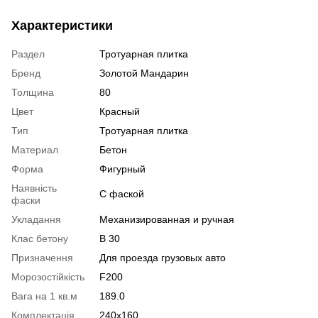
Характеристики
Раздел
Тротуарная плитка
Бренд
Золотой Мандарин
Толщина
80
Цвет
Красный
Тип
Тротуарная плитка
Материал
Бетон
Форма
Фигурный
Наявність
С фаской
фаски
Укладання
Механизированная и ручная
Клас бетону
В 30
Призначення
Для проезда грузовых авто
Морозостійкість
F200
Вага на 1 кв.м
189.0
Комплектація
240х160