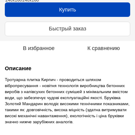
Купить
Быстрый заказ
В избранное
К сравнению
Описание
Тротуарна плитка Кирпич - проводиться шляхом
вібропресування - новітня технологія виробництва бетонних
виробів з напівсухих бетонних сумішей з мінімальним вмістом
води, що забезпечує чудові експлуатаційні якості. Бруківка
Золотий Мандарин володіє високими технічними показниками,
такими як: довговічність, висока міцність (здатна витримувати
високі механічні навантаження), екологічність і ціна бруківки
значно нижче зарубіжних аналогів.