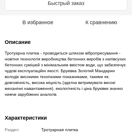
Быстрый заказ
В избранное
К сравнению
Описание
Тротуарна плитка - проводиться шляхом вібропресування -
новітня технологія виробництва бетонних виробів з напівсухих
бетонних сумішей з мінімальним вмістом води, що забезпечує
чудові експлуатаційні якості. Бруківка Золотий Мандарин
володіє високими технічними показниками, такими як:
довговічність, висока міцність (здатна витримувати високі
механічні навантаження), екологічність і ціна бруківки значно
нижче зарубіжних аналогів.
Характеристики
Раздел
Тротуарная плитка