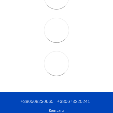
+380508230665
+380673220241
Контакты