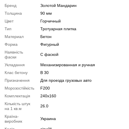
Бренд
Золотой Мандарин
Толщина
90 мм
Цвет
Горчичный
Тип
Тротуарная плитка
Материал
Бетон
Форма
Фигурный
Наявність
С фаской
фаски
Укладання
Механизированная и ручная
Клас бетону
В 30
Призначення
Для проезда грузовых авто
Морозостійкість
F200
Комплектація
240х160
Кількість штук
26.0
на 1 кв.м
Країна-
Украина
виробник
Колір
сірий*