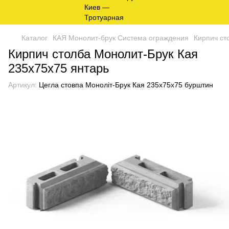
Каталог
КАЯ Монолит-брук Система ограждения
Кирпич ст
Кирпич столба Монолит-Брук Кая
235х75х75 янтарь
Артикул:
Цегла стовпа Моноліт-Брук Кая 235х75х75 бурштин