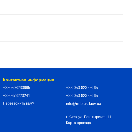
Контактная информация
+380508230665
+38 050 823 06 65
+380673220241
+38 050 823 06 65
info@m-bruk.kiev.ua
Перезвонить вам?
г. Киев, ул. Богатырская, 11
Карта проезда