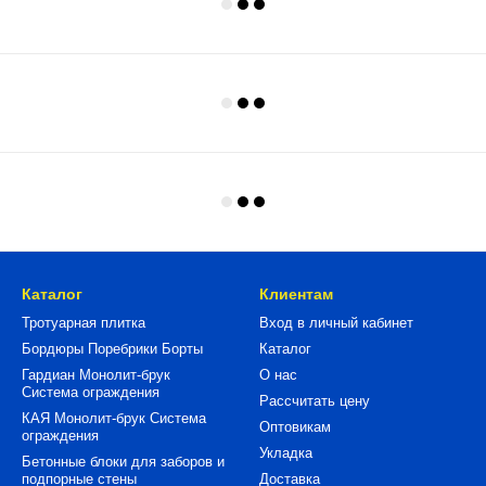
Каталог
Клиентам
Тротуарная плитка
Вход в личный кабинет
Бордюры Поребрики Борты
Каталог
Гардиан Монолит-брук
О нас
Система ограждения
Рассчитать цену
КАЯ Монолит-брук Система
Оптовикам
ограждения
Укладка
Бетонные блоки для заборов и
подпорные стены
Доставка